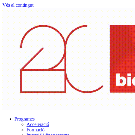
Vés al contingut
Programes
Acceleració
Formació