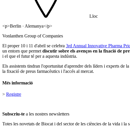
Lloc
<p>Berlin · Alemanya</p>
Vonlanthen Group of Companies
El proper 10 i 11 d'abril se celebra
3rd Annual Innovative Pharma Pri
un entorn que permet
discutir sobre els avenços en la fixació de pr
i el que el futur té per a aquesta indústria.
Els assistents tindran l'oportunitat d'aprendre dels líders i experts de la
la fixació de preus farmacèutics i l'accés al mercat.
Més informació
>
Registre
Subscriu-te
a les nostres newsletters
Totes les novetats de Biocat i del sector de les ciències de la vida i la s