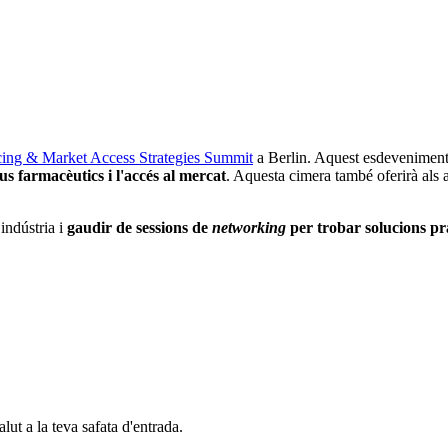
cing & Market Access Strategies Summit
a Berlin. Aquest esdeveniment p
eus farmacèutics i l'accés al mercat
. Aquesta cimera també oferirà als a
 indústria i
gaudir de sessions de
networking
per trobar solucions pr
alut a la teva safata d'entrada.