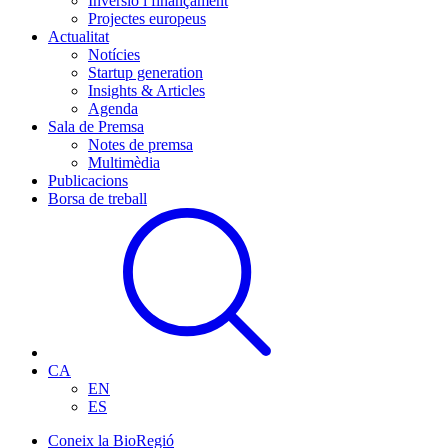
Inversió i finançament
Projectes europeus
Actualitat
Notícies
Startup generation
Insights & Articles
Agenda
Sala de Premsa
Notes de premsa
Multimèdia
Publicacions
Borsa de treball
CA
EN
ES
Coneix la BioRegió