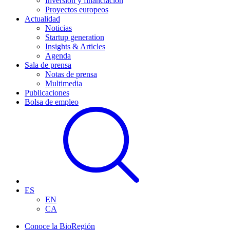
Inversión y financiación
Proyectos europeos
Actualidad
Noticias
Startup generation
Insights & Articles
Agenda
Sala de prensa
Notas de prensa
Multimedia
Publicaciones
Bolsa de empleo
ES
EN
CA
Conoce la BioRegión