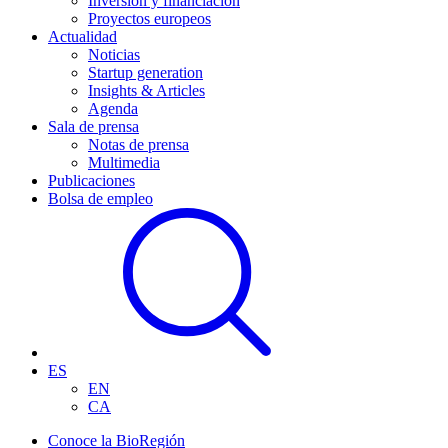
Inversión y financiación
Proyectos europeos
Actualidad
Noticias
Startup generation
Insights & Articles
Agenda
Sala de prensa
Notas de prensa
Multimedia
Publicaciones
Bolsa de empleo
ES
EN
CA
Conoce la BioRegión