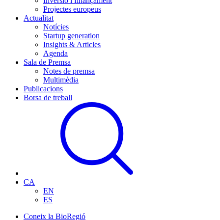
Inversió i finançament
Projectes europeus
Actualitat
Notícies
Startup generation
Insights & Articles
Agenda
Sala de Premsa
Notes de premsa
Multimèdia
Publicacions
Borsa de treball
CA
EN
ES
Coneix la BioRegió