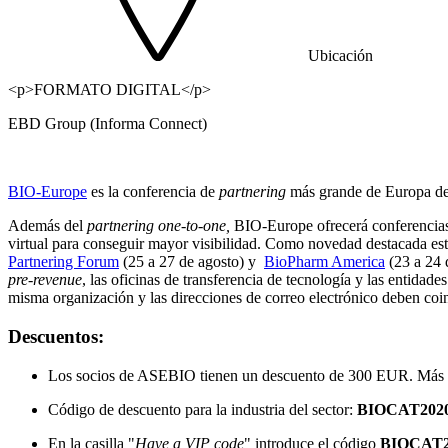
Ubicación
<p>FORMATO DIGITAL</p>
EBD Group (Informa Connect)
BIO-Europe
es la conferencia de
partnering
más grande de Europa dedi
Además del
partnering one-to-one,
BIO-Europe ofrecerá conferencia
virtual para conseguir mayor visibilidad. Como novedad destacada est
Partnering Forum
(25 a 27 de agosto) y
BioPharm America
(23 a 24 d
pre-revenue
, las oficinas de transferencia de tecnología y las entida
misma organización y las direcciones de correo electrónico deben coinc
Descuentos:
Los socios de ASEBIO tienen un descuento de 300 EUR. Más 
Código de descuento para la industria del sector:
BIOCAT202
En la casilla "
Have a VIP code
" introduce el código
BIOCAT20