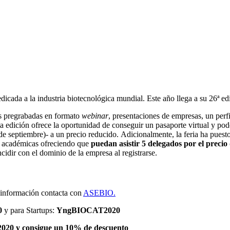
cada a la industria biotecnológica mundial. Este año llega a su 26ª edic
s pregrabadas en formato
webinar
, presentaciones de empresas, un perf
a edición ofrece la oportunidad de conseguir un pasaporte virtual y pod
e septiembre)- a un precio reducido. Adicionalmente, la feria ha puesto
des académicas ofreciendo que
puedan asistir 5 delegados por el precio
idir con el dominio de la empresa al registrarse.
información contacta con
ASEBIO.
0
y para Startups:
YngBIOCAT2020
20 y consigue un 10% de descuento