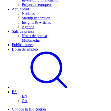
Inversión y financiación
Proyectos europeos
Actualidad
Noticias
Startup generation
Insights & Articles
Agenda
Sala de prensa
Notas de prensa
Multimedia
Publicaciones
Bolsa de empleo
ES
EN
CA
Conoce la BioRegión