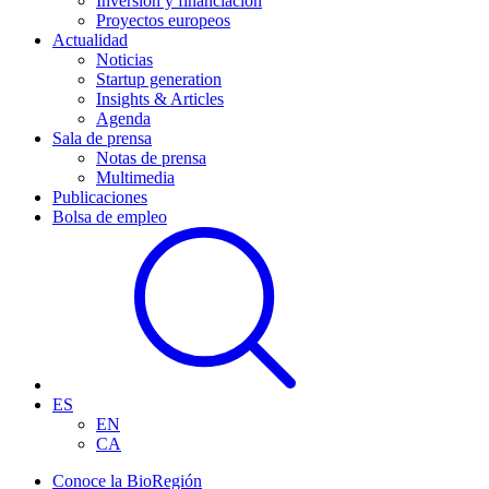
Inversión y financiación
Proyectos europeos
Actualidad
Noticias
Startup generation
Insights & Articles
Agenda
Sala de prensa
Notas de prensa
Multimedia
Publicaciones
Bolsa de empleo
ES
EN
CA
Conoce la BioRegión