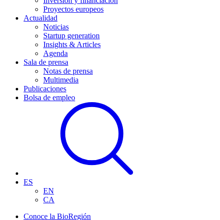
Inversión y financiación
Proyectos europeos
Actualidad
Noticias
Startup generation
Insights & Articles
Agenda
Sala de prensa
Notas de prensa
Multimedia
Publicaciones
Bolsa de empleo
ES
EN
CA
Conoce la BioRegión