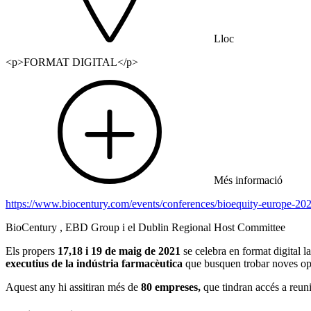
Lloc
<p>FORMAT DIGITAL</p>
Més informació
https://www.biocentury.com/events/conferences/bioequity-europe-20
BioCentury , EBD Group i el Dublin Regional Host Committee
Els propers
17,18 i 19 de maig de 2021
se celebra en format digital l
executius de la indústria farmacèutica
que busquen trobar noves opo
Aquest any hi assitiran més de
80 empreses,
que tindran accés a reu