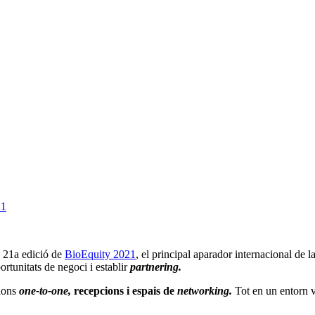
21
a 21a edició de
BioEquity 2021
, el principal aparador internacional de 
rtunitats de negoci i establir
partnering.
nions
one-to-one,
recepcions i espais de
networking.
Tot en un entorn v