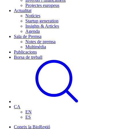
Inversió i finançament
Projectes europeus
Actualitat
Notícies
Startup generation
Insights & Articles
Agenda
Sala de Premsa
Notes de premsa
Multimèdia
Publicacions
Borsa de treball
CA
EN
ES
Coneix la BioRegió