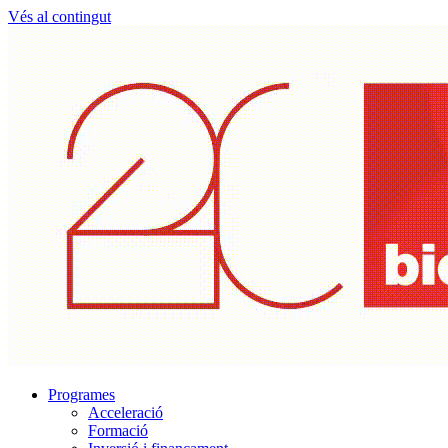
Vés al contingut
Programes
Acceleració
Formació