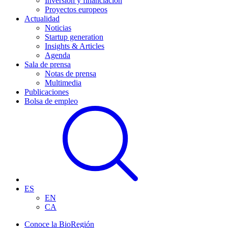
Inversión y financiación
Proyectos europeos
Actualidad
Noticias
Startup generation
Insights & Articles
Agenda
Sala de prensa
Notas de prensa
Multimedia
Publicaciones
Bolsa de empleo
ES
EN
CA
Conoce la BioRegión