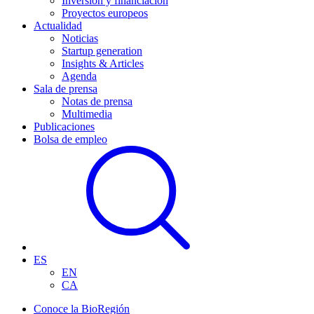
Inversión y financiación
Proyectos europeos
Actualidad
Noticias
Startup generation
Insights & Articles
Agenda
Sala de prensa
Notas de prensa
Multimedia
Publicaciones
Bolsa de empleo
ES
EN
CA
Conoce la BioRegión