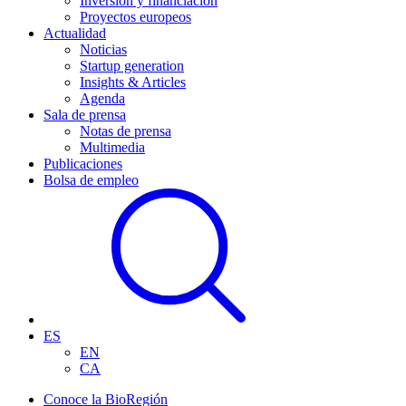
Inversión y financiación
Proyectos europeos
Actualidad
Noticias
Startup generation
Insights & Articles
Agenda
Sala de prensa
Notas de prensa
Multimedia
Publicaciones
Bolsa de empleo
ES
EN
CA
Conoce la BioRegión