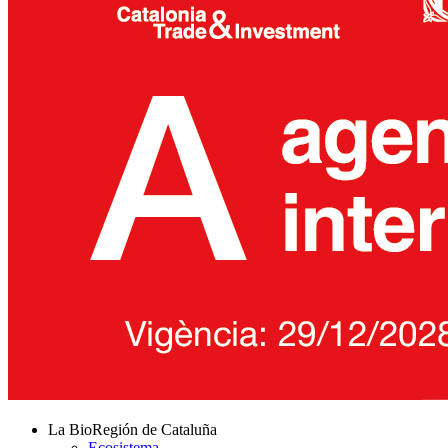
La BioRegión de Cataluña
Ecosistema