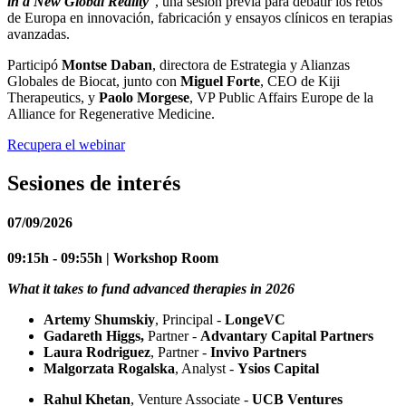
in a New Global Reality
”, una sesión previa para debatir los retos
de Europa en innovación, fabricación y ensayos clínicos en terapias
avanzadas.
Participó
Montse Daban
, directora de Estrategia y Alianzas
Globales de Biocat, junto con
Miguel Forte
, CEO de Kiji
Therapeutics, y
Paolo Morgese
, VP Public Affairs Europe de la
Alliance for Regenerative Medicine.
Recupera el webinar
Sesiones de interés
07/09/2026
09:15h - 09:55h | Workshop Room
What it takes to fund advanced therapies in 2026
Artemy Shumskiy
, Principal -
LongeVC
Gadareth Higgs,
Partner -
Advantary Capital Partners
Laura Rodriguez
, Partner -
Invivo Partners
Malgorzata Rogalska
, Analyst -
Ysios Capital
Rahul Khetan
, Venture Associate -
UCB Ventures