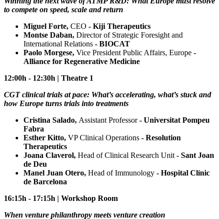
Winning the next wave of ATMP R&D: What Europe must resolve
to compete on speed, scale and return
Miguel Forte,
CEO
- Kiji Therapeutics
Montse Daban,
Director of Strategic Foresight and
International Relations
- BIOCAT
Paolo Morgese,
Vice President Public Affairs, Europe
-
Alliance for Regenerative Medicine
12:00h - 12:30h | Theatre 1
CGT clinical trials at pace: What’s accelerating, what’s stuck and
how Europe turns trials into treatments
Cristina Salado,
Assistant Professor
- Universitat Pompeu
Fabra
Esther Kitto,
VP Clinical Operations
- Resolution
Therapeutics
Joana Claverol,
Head of Clinical Research Unit
- Sant Joan
de Deu
Manel Juan Otero,
Head of Immunology
- Hospital Clínic
de Barcelona
16:15h - 17:15h | Workshop Room
When venture philanthropy meets venture creation