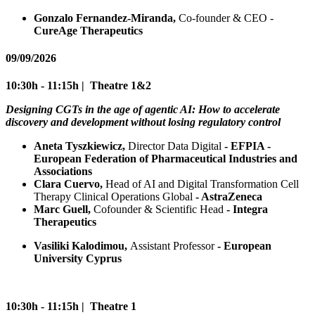
Gonzalo Fernandez-Miranda,
Co-founder & CEO -
CureAge Therapeutics
09/09/2026
10:30h - 11:15h | Theatre 1&2
Designing CGTs in the age of agentic AI: How to accelerate
discovery and development without losing regulatory control
Aneta Tyszkiewicz,
Director Data Digital
- EFPIA -
European Federation of Pharmaceutical Industries and
Associations
Clara Cuervo,
Head of AI and Digital Transformation Cell
Therapy Clinical Operations Global
- AstraZeneca
Marc Guell,
Cofounder & Scientific Head
- Integra
Therapeutics
Vasiliki Kalodimou,
Assistant Professor
- European
University Cyprus
10:30h - 11:15h | Theatre 1