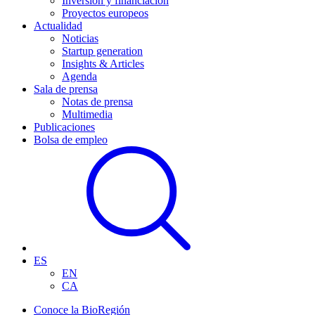
Inversión y financiación
Proyectos europeos
Actualidad
Noticias
Startup generation
Insights & Articles
Agenda
Sala de prensa
Notas de prensa
Multimedia
Publicaciones
Bolsa de empleo
ES
EN
CA
Conoce la BioRegión