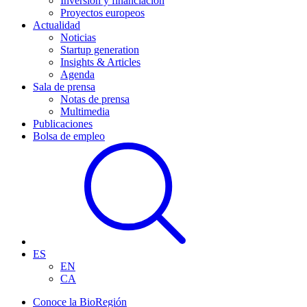
Inversión y financiación
Proyectos europeos
Actualidad
Noticias
Startup generation
Insights & Articles
Agenda
Sala de prensa
Notas de prensa
Multimedia
Publicaciones
Bolsa de empleo
ES
EN
CA
Conoce la BioRegión