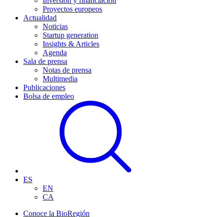
Inversión y financiación
Proyectos europeos
Actualidad
Noticias
Startup generation
Insights & Articles
Agenda
Sala de prensa
Notas de prensa
Multimedia
Publicaciones
Bolsa de empleo
ES
EN
CA
Conoce la BioRegión