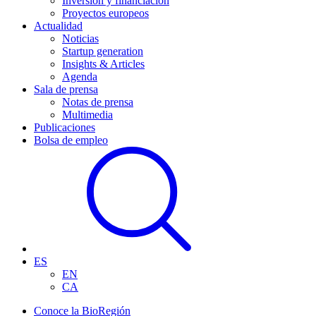
Inversión y financiación
Proyectos europeos
Actualidad
Noticias
Startup generation
Insights & Articles
Agenda
Sala de prensa
Notas de prensa
Multimedia
Publicaciones
Bolsa de empleo
ES
EN
CA
Conoce la BioRegión