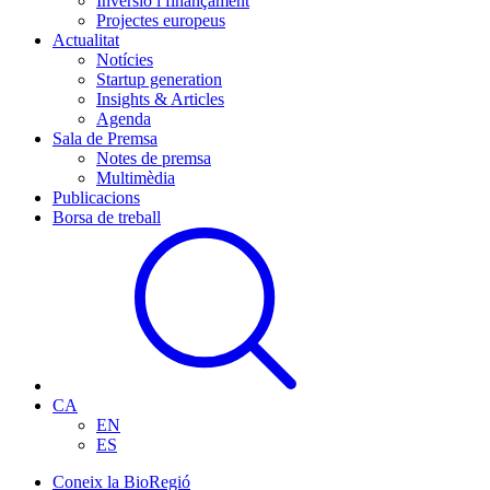
Inversió i finançament
Projectes europeus
Actualitat
Notícies
Startup generation
Insights & Articles
Agenda
Sala de Premsa
Notes de premsa
Multimèdia
Publicacions
Borsa de treball
CA
EN
ES
Coneix la BioRegió