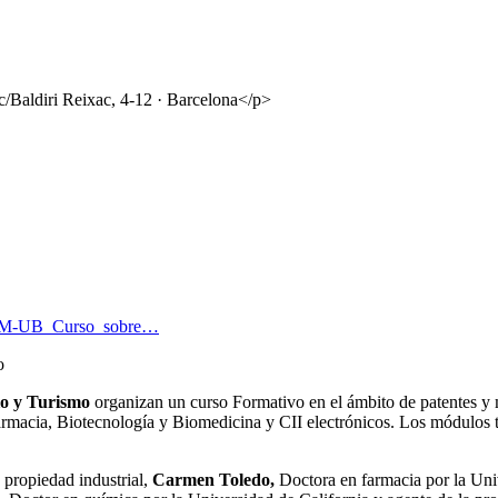
c/Baldiri Reixac, 4-12 · Barcelona</p>
OEPM-UB_Curso_sobre…
o
io y Turismo
organizan un curso Formativo en el ámbito de patentes y 
acia, Biotecnología y Biomedicina y CII electrónicos. Los módulos te
 propiedad industrial,
Carmen Toledo,
Doctora en farmacia por la Un