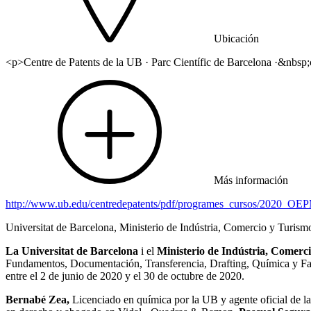
Ubicación
<p>Centre de Patents de la UB · Parc Científic de Barcelona ·&nbsp;
Más información
http://www.ub.edu/centredepatents/pdf/programes_cursos/2020_
Universitat de Barcelona, Ministerio de Indústria, Comercio y Turism
La Universitat de Barcelona
i el
Ministerio de Indústria, Comerc
Fundamentos, Documentación, Transferencia, Drafting, Química y Farm
entre el 2 de junio de 2020 y el 30 de octubre de 2020.
Bernabé Zea,
Licenciado en química por la UB y agente oficial de la