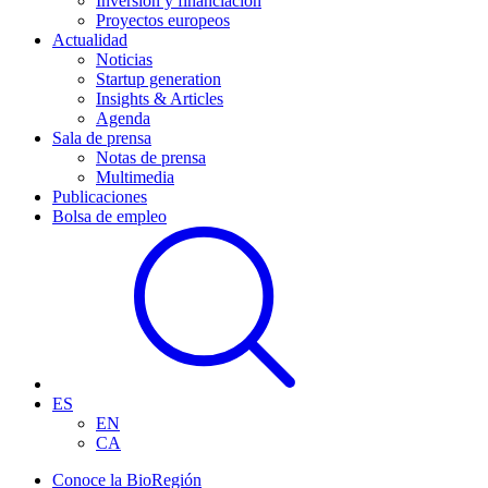
Inversión y financiación
Proyectos europeos
Actualidad
Noticias
Startup generation
Insights & Articles
Agenda
Sala de prensa
Notas de prensa
Multimedia
Publicaciones
Bolsa de empleo
ES
EN
CA
Conoce la BioRegión