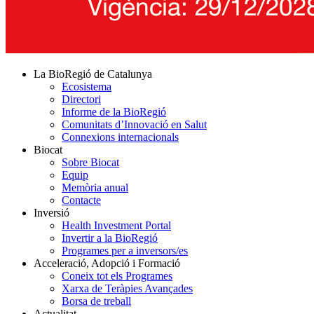
La BioRegió de Catalunya
Ecosistema
Directori
Informe de la BioRegió
Comunitats d’Innovació en Salut
Connexions internacionals
Biocat
Sobre Biocat
Equip
Memòria anual
Contacte
Inversió
Health Investment Portal
Invertir a la BioRegió
Programes per a inversors/es
Acceleració, Adopció i Formació
Coneix tot els Programes
Xarxa de Teràpies Avançades
Borsa de treball
Actualitat