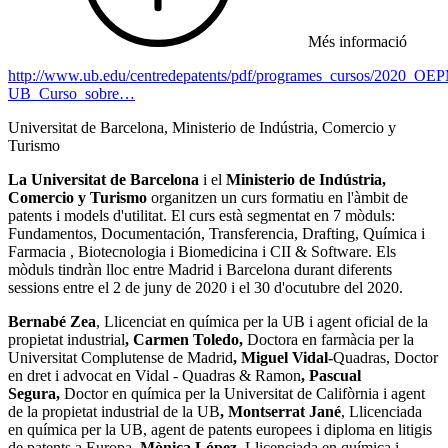
Més informació
http://www.ub.edu/centredepatents/pdf/programes_cursos/2020_OE
UB_Curso_sobre…
Universitat de Barcelona, Ministerio de Indústria, Comercio y
Turismo
La Universitat de Barcelona
i el
Ministerio de Indústria,
Comercio y Turismo
organitzen un curs formatiu en l'àmbit de
patents i models d'utilitat. El curs està segmentat en 7 mòduls:
Fundamentos, Documentación, Transferencia, Drafting, Química i
Farmacia , Biotecnologia i Biomedicina i CII & Software. Els
mòduls tindràn lloc entre Madrid i Barcelona durant diferents
sessions entre el 2 de juny de 2020 i el 30 d'ocutubre del 2020.
Bernabé Zea
, Llicenciat en química per la UB i agent oficial de la
propietat industrial
, Carmen Toledo,
Doctora en farmàcia per la
Universitat Complutense de Madrid
, Miguel Vidal-
Quadras, Doctor
en dret i advocat en Vidal - Quadras & Ramon
, Pascual
Segura,
Doctor en química per la Universitat de Califòrnia i agent
de la propietat industrial de la UB
, Montserrat Jané
, Llicenciada
en química per la UB, agent de patents europees i diploma en litigis
de patents a Europa
, Mònica López,
Llicenciada en química i