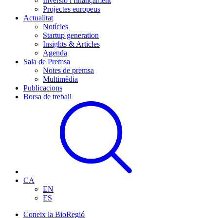
Inversió i finançament
Projectes europeus
Actualitat
Notícies
Startup generation
Insights & Articles
Agenda
Sala de Premsa
Notes de premsa
Multimèdia
Publicacions
Borsa de treball
CA
EN
ES
Coneix la BioRegió