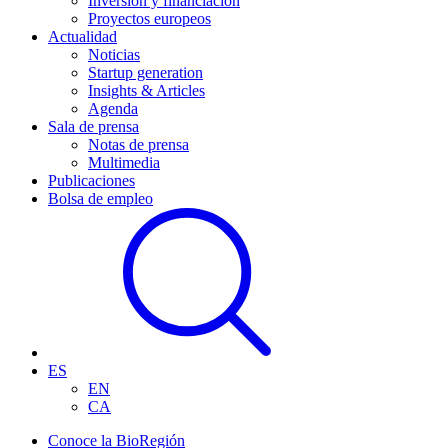
Inversión y financiación
Proyectos europeos
Actualidad
Noticias
Startup generation
Insights & Articles
Agenda
Sala de prensa
Notas de prensa
Multimedia
Publicaciones
Bolsa de empleo
ES
EN
CA
Conoce la BioRegión