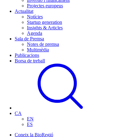
Inversió i finançament
Projectes europeus
Actualitat
Notícies
Startup generation
Insights & Articles
Agenda
Sala de Premsa
Notes de premsa
Multimèdia
Publicacions
Borsa de treball
CA
EN
ES
Coneix la BioRegió