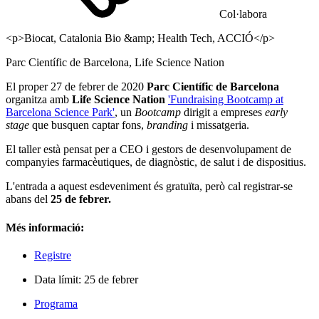
Col·labora
<p>Biocat, Catalonia Bio &amp; Health Tech, ACCIÓ</p>
Parc Científic de Barcelona, Life Science Nation
El proper 27 de febrer de 2020
Parc Científic de Barcelona
organitza amb
Life Science Nation
'Fundraising Bootcamp at
Barcelona Science Park'
, un
Bootcamp
dirigit a empreses
early
stage
que busquen captar fons,
branding
i missatgeria.
El taller està pensat per a CEO i gestors de desenvolupament de
companyies farmacèutiques, de diagnòstic, de salut i de dispositius.
L'entrada a aquest esdeveniment és gratuïta, però cal registrar-se
abans del
25 de febrer.
Més informació:
Registre
Data límit: 25 de febrer
Programa