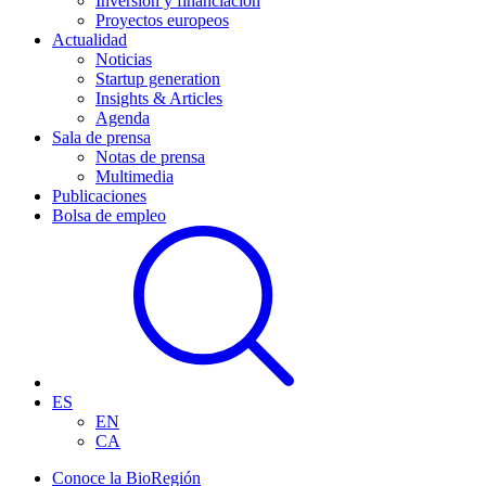
Inversión y financiación
Proyectos europeos
Actualidad
Noticias
Startup generation
Insights & Articles
Agenda
Sala de prensa
Notas de prensa
Multimedia
Publicaciones
Bolsa de empleo
ES
EN
CA
Conoce la BioRegión