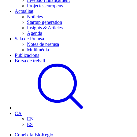
Inversió i finançament
Projectes europeus
Actualitat
Notícies
Startup generation
Insights & Articles
Agenda
Sala de Premsa
Notes de premsa
Multimèdia
Publicacions
Borsa de treball
CA
EN
ES
Coneix la BioRegió