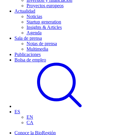
Inversión y financiación
Proyectos europeos
Actualidad
Noticias
Startup generation
Insights & Articles
Agenda
Sala de prensa
Notas de prensa
Multimedia
Publicaciones
Bolsa de empleo
ES
EN
CA
Conoce la BioRegión