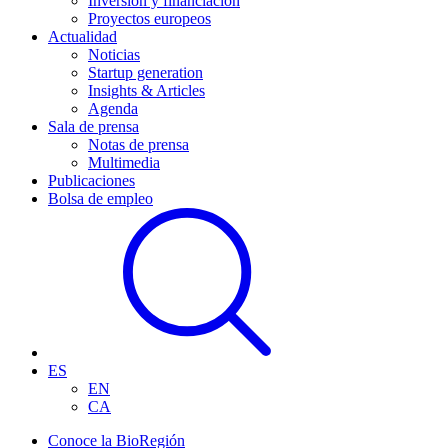
Inversión y financiación
Proyectos europeos
Actualidad
Noticias
Startup generation
Insights & Articles
Agenda
Sala de prensa
Notas de prensa
Multimedia
Publicaciones
Bolsa de empleo
ES
EN
CA
Conoce la BioRegión