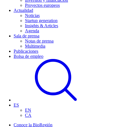
Inversión y financiación
Proyectos europeos
Actualidad
Noticias
Startup generation
Insights & Articles
Agenda
Sala de prensa
Notas de prensa
Multimedia
Publicaciones
Bolsa de empleo
ES
EN
CA
Conoce la BioRegión