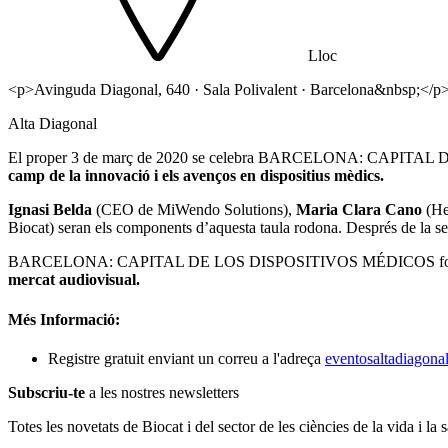
Lloc
<p>Avinguda Diagonal, 640 · Sala Polivalent · Barcelona&nbsp;</p
Alta Diagonal
El proper 3 de març de 2020 se celebra BARCELONA: CAPIT
camp de la innovació i els avenços en dispositius mèdics.
Ignasi Belda
(CEO de MiWendo Solutions),
Maria Clara Cano
(He
Biocat) seran els components d’aquesta taula rodona. Després de la se
BARCELONA: CAPITAL DE LOS DISPOSITIVOS MÉDICOS form
mercat audiovisual.
Més Informació:
Registre gratuit enviant un correu a l'adreça
eventosaltadiagon
Subscriu-te
a les nostres newsletters
Totes les novetats de Biocat i del sector de les ciències de la vida i la s