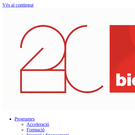
Vés al contingut
Programes
Acceleració
Formació