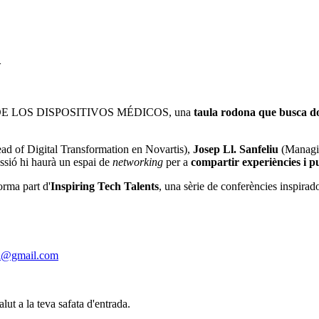
>
AL DE LOS DISPOSITIVOS MÉDICOS, una
taula rodona que busca don
ad of Digital Transformation en Novartis),
Josep Ll. Sanfeliu
(Managin
ssió hi haurà un espai de
networking
per a
compartir experiències i pu
a part d'
Inspiring Tech Talents
, una sèrie de conferències inspira
al@gmail.com
alut a la teva safata d'entrada.