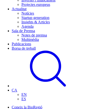
Inversió i finançament
Projectes europeus
Actualitat
Notícies
Startup generation
Insights & Articles
Agenda
Sala de Premsa
Notes de premsa
Multimèdia
Publicacions
Borsa de treball
CA
EN
ES
Coneix la BioRegió