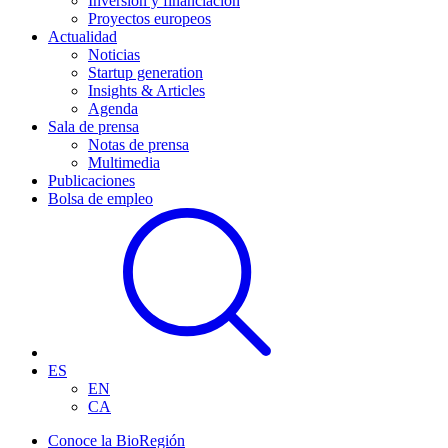
Inversión y financiación
Proyectos europeos
Actualidad
Noticias
Startup generation
Insights & Articles
Agenda
Sala de prensa
Notas de prensa
Multimedia
Publicaciones
Bolsa de empleo
ES
EN
CA
Conoce la BioRegión