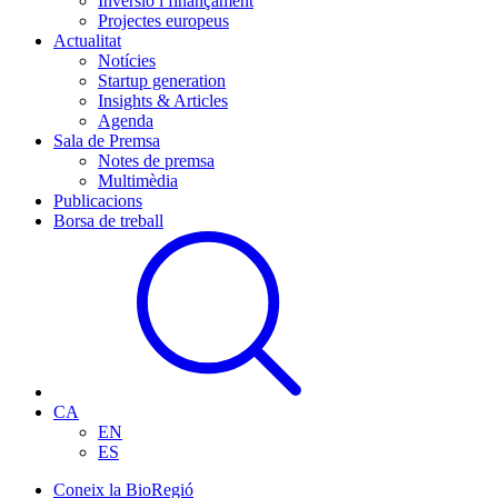
Inversió i finançament
Projectes europeus
Actualitat
Notícies
Startup generation
Insights & Articles
Agenda
Sala de Premsa
Notes de premsa
Multimèdia
Publicacions
Borsa de treball
CA
EN
ES
Coneix la BioRegió