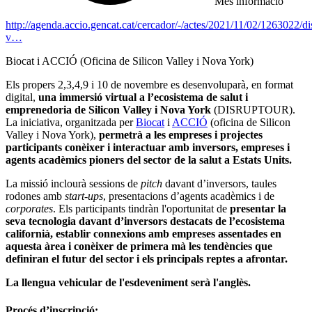
Més informació
http://agenda.accio.gencat.cat/cercador/-/actes/2021/11/02/1263022/di
v…
Biocat i ACCIÓ (Oficina de Silicon Valley i Nova York)
Els propers 2,3,4,9 i 10 de novembre es desenvoluparà, en format
digital,
una immersió virtual a l’ecosistema de salut i
emprenedoria de Silicon Valley i Nova York
(DISRUPTOUR).
La iniciativa, organitzada per
Biocat
i
ACCIÓ
(oficina de Silicon
Valley i Nova York),
permetrà a les empreses i projectes
participants conèixer i interactuar amb inversors, empreses i
agents acadèmics pioners del sector de la salut a Estats Units.
La missió inclourà sessions de
pitch
davant d’inversors, taules
rodones amb
start-ups
, presentacions d’agents acadèmics i de
corporates
. Els participants tindràn l'oportunitat de
presentar la
seva tecnologia davant d’inversors destacats de l’ecosistema
californià, establir connexions amb empreses assentades en
aquesta àrea i conèixer de primera mà les tendències que
definiran el futur del sector i els principals reptes a afrontar.
La llengua vehicular de l'esdeveniment serà l'anglès.
Procés d’inscripció: