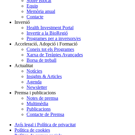
Sobre Biocat
Equip
Memòria anual
Contacte
Inversió
Health Investment Portal
Invertir a la BioRegió
Programes per a inversors/es
Acceleració, Adopció i Formació
Coneix tot els Programes
Xarxa de Teràpies Avançades
Borsa de treball
Actualitat
Notícies
Insights & Articles
Agenda
Newsletter
Premsa i publicacions
Notes de premsa
Multimèdia
Publicacions
Contacte de Premsa
Avís legal i Política de privacitat
Política de cookies