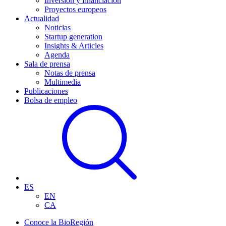
Inversión y financiación
Proyectos europeos
Actualidad
Noticias
Startup generation
Insights & Articles
Agenda
Sala de prensa
Notas de prensa
Multimedia
Publicaciones
Bolsa de empleo
ES
EN
CA
Conoce la BioRegión