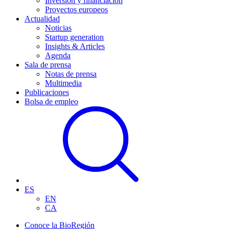
Inversión y financiación
Proyectos europeos
Actualidad
Noticias
Startup generation
Insights & Articles
Agenda
Sala de prensa
Notas de prensa
Multimedia
Publicaciones
Bolsa de empleo
ES
EN
CA
Conoce la BioRegión