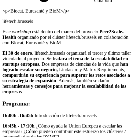
Colabora
<p>Biocat, Eurasanté y BioM</p>
lifetech.brussels
Este
workshop
está dentro del marco del proyecto
Peer2Scale-
Health
organizado por el clúster lifetech.brussels en colaboración
con Biocat, Eurasanté y BioM.
El 30 de enero
, lifetech.brussels organizará el tercer y último taller
vinculado al proyecto.
Se tratará el tema de la escalabilidad en
startups europeas.
Dos empresas de ciencias de la vida que
han
logrado escalar su negocio,
Lindacare y Matrix Requirements,
compartirán su experiencia para superar los retos asociados a
su estrategia de expansión
. Además, también se darán
h
erramientas y consejos para mejorar la escalabilidad de las
empresas
Programa:
16:00h -16:45h
Introducción de lifetech.brussels
16:45h - 17:10h
¿Cómo ayuda la Union Eurepea a escalar las
empresas? ¿Cómo pueden contribuir este esfuerzo los clústeres /
intermediarios de las PYME?