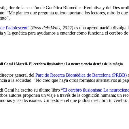
estigador de la sección de Genética Biomédica Evolutiva y del Desarrol
o: “Me planteo qué pregunta quiero aportar a los lectores, miro lo que s
ento”.
 de l’adolescent”
(
Rosa dels Vents, 2022)
es una aproximación divulgativ
ia y la genética para ayudarnos a entender cómo funciona el cerebro de 
di Camí i Morell.
El cerebro ilusionista: La neurociencia detrás de la màgia
director general del
Parc de Recerca Biomèdica de Barcelona (PRBB)
c
ncia a la sociedad. "No creo que haya otros formatos alternativos al pape
di Camí ha escrito su último libro
“El cerebro ilusionista: La neurocienc
os autores proponen un viaje a través de la cognición humana; un reco
orias y las decisiones. Un texto en el que podrás descubrir tu cerebr