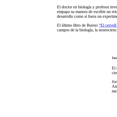
El doctor en biología y profesor inv
empapa su manera de escribir un relat
desarrollo como si fuera un experim
El último libro de Bueno
“El cervell
campos de la biología, la neurocienc
Jor
El 
cie
Jor
Amb
mem