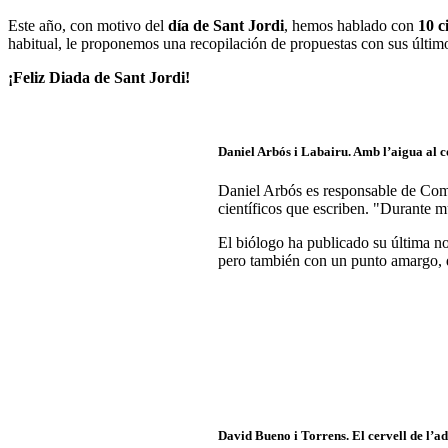
Este año, con motivo del
día de Sant Jordi
, hemos hablado con
10 c
habitual, le proponemos una recopilación de propuestas con sus últim
¡Feliz Diada de Sant Jordi!
Daniel Arbós i Labairu
. Amb l’aigua al c
Daniel Arbós es responsable de Co
científicos que escriben. "Durante 
El biólogo ha publicado su última no
pero también con un punto amargo, de
David Bueno i Torrens
. El cervell de l’a