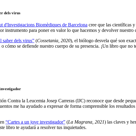
er dels virus
tut d'Investigacions Biomèdiques de Barcelona
cree que las científicas y
ejor instrumento para poner en valor lo que hacemos y devolver nuestro 
 saber dels virus”
(
Cossetania, 2020
), el biólogo desvela qué son exac
n o cómo se defiende nuestro cuerpo de su presencia. ¡Un libro que no 
investigador
igación Contra la Leucemia Josep Carreras (IJC) reconoce que desde peq
cuentos me ha ayudado a expresar de forma comprensible los resultados c
 en
“Cartes a un jove investigador”
(
La Magrana, 2021
) las claves y he
ste libro te ayudará a resolver tus inquietudes.