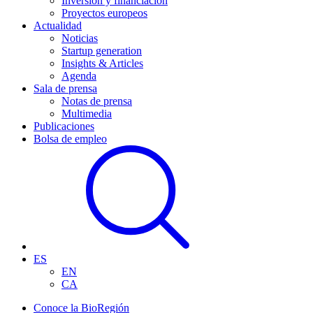
Inversión y financiación
Proyectos europeos
Actualidad
Noticias
Startup generation
Insights & Articles
Agenda
Sala de prensa
Notas de prensa
Multimedia
Publicaciones
Bolsa de empleo
ES
EN
CA
Conoce la BioRegión