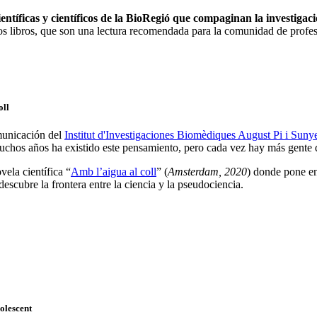
ientíficas y científicos de la BioRegió que compaginan la investigació
os libros, que son una lectura recomendada para la comunidad de profe
oll
municación del
Institut d'Investigaciones Biomèdiques August Pi i Sun
muchos años ha existido este pensamiento, pero cada vez hay más gente 
vela científica “
Amb l’aigua al coll
” (
Amsterdam, 2020
) donde pone en
scubre la frontera entre la ciencia y la pseudociencia.
dolescent