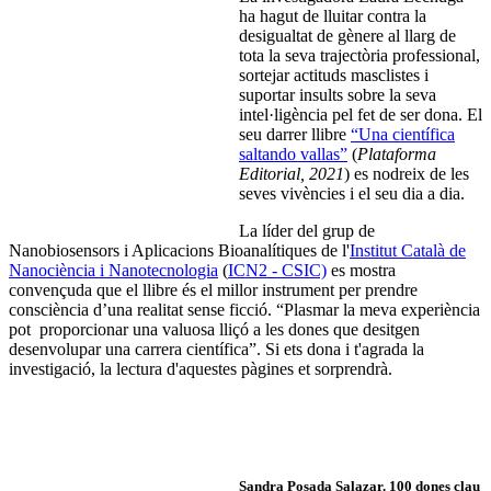
ha hagut de lluitar contra la
desigualtat de gènere al llarg de
tota la seva trajectòria professional,
sortejar actituds masclistes i
suportar insults sobre la seva
intel·ligència pel fet de ser dona. El
seu darrer llibre
“Una científica
saltando vallas”
(
Plataforma
Editorial, 2021
) es nodreix de les
seves vivències i el seu dia a dia.
La líder del grup de
Nanobiosensors i Aplicacions Bioanalítiques de l'
Institut Català de
Nanociència i Nanotecnologia
(
ICN2 - CSIC)
es mostra
convençuda que el llibre és el millor instrument per prendre
consciència d’una realitat sense ficció. “Plasmar la meva experiència
pot proporcionar una valuosa lliçó a les dones que desitgen
desenvolupar una carrera científica”. Si ets dona i t'agrada la
investigació, la lectura d'aquestes pàgines et sorprendrà.
Sandra Posada Salazar
. 100 dones clau