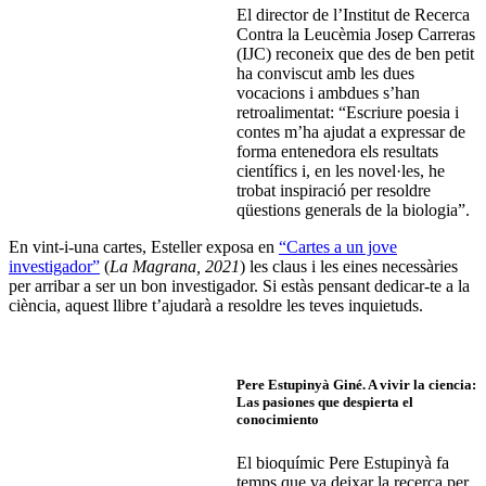
El director de l’Institut de Recerca
Contra la Leucèmia Josep Carreras
(IJC) reconeix que des de ben petit
ha conviscut amb les dues
vocacions i ambdues s’han
retroalimentat: “Escriure poesia i
contes m’ha ajudat a expressar de
forma entenedora els resultats
científics i, en les novel·les, he
trobat inspiració per resoldre
qüestions generals de la biologia”.
En vint-i-una cartes, Esteller exposa en
“Cartes a un jove
investigador”
(
La Magrana, 2021
) les claus i les eines necessàries
per arribar a ser un bon investigador. Si estàs pensant dedicar-te a la
ciència, aquest llibre t’ajudarà a resoldre les teves inquietuds.
Pere Estupinyà Giné.
A vivir la ciencia:
Las pasiones que despierta el
conocimiento
El bioquímic Pere Estupinyà fa
temps que va deixar la recerca per