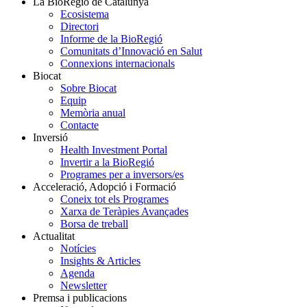
La BioRegió de Catalunya
Ecosistema
Directori
Informe de la BioRegió
Comunitats d’Innovació en Salut
Connexions internacionals
Biocat
Sobre Biocat
Equip
Memòria anual
Contacte
Inversió
Health Investment Portal
Invertir a la BioRegió
Programes per a inversors/es
Acceleració, Adopció i Formació
Coneix tot els Programes
Xarxa de Teràpies Avançades
Borsa de treball
Actualitat
Notícies
Insights & Articles
Agenda
Newsletter
Premsa i publicacions