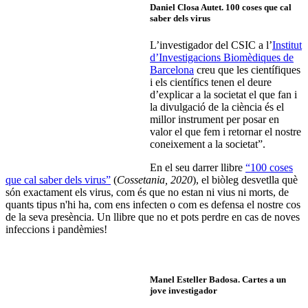
Daniel Closa Autet.
100 coses que cal
saber dels virus
L’investigador del CSIC a l’
Institut
d’Investigacions Biomèdiques de
Barcelona
creu que les científiques
i els científics tenen el deure
d’explicar a la societat el que fan i
la divulgació de la ciència és el
millor instrument per posar en
valor el que fem i retornar el nostre
coneixement a la societat”.
En el seu darrer llibre
“100 coses
que cal saber dels virus”
(
Cossetania, 2020
), el biòleg desvetlla què
són exactament els virus, com és que no estan ni vius ni morts, de
quants tipus n'hi ha, com ens infecten o com es defensa el nostre cos
de la seva presència. Un llibre que no et pots perdre en cas de noves
infeccions i pandèmies!
Manel Esteller Badosa
. Cartes a un
jove investigador