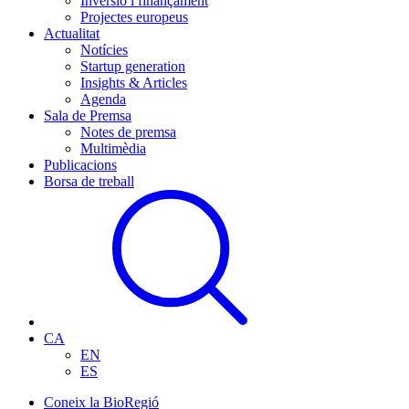
Inversió i finançament
Projectes europeus
Actualitat
Notícies
Startup generation
Insights & Articles
Agenda
Sala de Premsa
Notes de premsa
Multimèdia
Publicacions
Borsa de treball
CA
EN
ES
Coneix la BioRegió