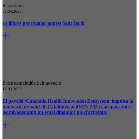
Ecosistema
23.04.2025
14 llibres per regalar aquest Sant Jordi
Ecosistema
Indústria
Innovació
12.03.2025
El pavelló ‘Catalonia Health Innovation Ecosystem’ impulsa la
innovació de salut de Catalunya al 4YFN 2025 i acapara totes
les mirades amb un espai dinàmic i ple d'activitats