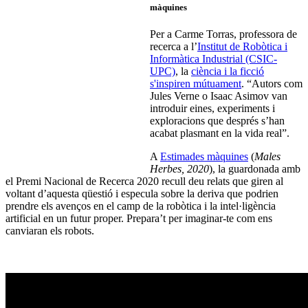
màquines
Per a Carme Torras, professora de
recerca a l’
Institut de Robòtica i
Informàtica Industrial (CSIC-
UPC)
, la
ciència i la ficció
s'inspiren mútuament
. “Autors com
Jules Verne o Isaac Asimov van
introduir eines, experiments i
exploracions que després s’han
acabat plasmant en la vida real”.
A
Estimades màquines
(
Males
Herbes, 2020
), la guardonada amb
el Premi Nacional de Recerca 2020 recull deu relats que giren al
voltant d’aquesta qüestió i especula sobre la deriva que podrien
prendre els avenços en el camp de la robòtica i la intel·ligència
artificial en un futur proper. Prepara’t per imaginar-te com ens
canviaran els robots.