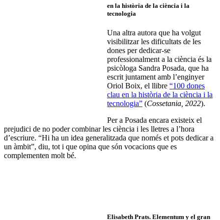
en la història de la ciència i la
tecnologia
Una altra autora que ha volgut
visibilitzar les dificultats de les
dones per dedicar-se
professionalment a la ciència és la
psicòloga Sandra Posada, que ha
escrit juntament amb l’enginyer
Oriol Boix, el llibre
“100 dones
clau en la història de la ciència i la
tecnologia”
(
Cossetania, 2022
).
Per a Posada encara existeix el
prejudici de no poder combinar les ciència i les lletres a l’hora
d’escriure. “Hi ha un idea generalitzada que només et pots dedicar a
un àmbit”, diu, tot i que opina que són vocacions que es
complementen molt bé.
Elisabeth Prats.
Elementum y el gran