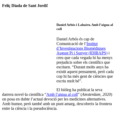
Feliç Diada de Sant Jordi!
Daniel Arbós i Labairu.
Amb l’aigua al
coll
Daniel Arbós és cap de
Comunicació de l’
Institut
d’Investigacions Biomèdiques
August Pi i Sunyer (IDIBAPS)
i
creu que cada vegada hi ha menys
prejudicis sobre els científics que
escriuen. “Durant molts anys ha
existit aquest pensament, però cada
cop hi ha més gent de ciències que
escriu molt bé”.
El biòleg ha publicat la seva
darrera novel·la científica “
Amb l’aigua al coll
” (
Amsterdam, 2020
)
on posa en dubte l’actual devoció per les medicines alternatives.
Amb humor, però també amb un punt amarg, descobreix la frontera
entre la ciència i la pseudociència.