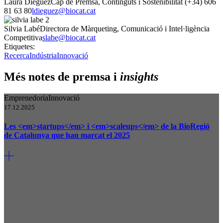
Laura Diéguez
Cap de Premsa, Continguts i Sostenibilitat
(+34) 606
81 63 80
ldieguez@biocat.cat
Silvia Labé
Directora de Màrqueting, Comunicació i Intel·ligència
Competitiva
slabe@biocat.cat
Etiquetes:
Recerca
Indústria
Innovació
Més notes de premsa i
insights
Emprenedoria
Innovació
17.12.2025
Les <em>startups</em> i <em>scaleups</em> de la BioRegió
de Catalunya que han marcat el 2025