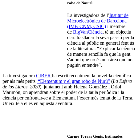
robo de Naurú
La investigadora de l’
Institut de
Microelectrònica de Barcelona
(IMB-CNM, CSIC)
i membre
de
BigVanCiència
, té un objectiu
clar: traslladar la seva passió per la
ciència al públic en general fent ús
de la literatura: “Explicar la ciència
de manera senzilla fa que la gent
s'adoni que no és una àrea que no
puguin entendre”.
La investigadora
CIBER
ha escrit recentment la novel·la científica
per als més petits
“Elementum y el gran robo de Nurú”
(
La Esfera
de los Libros, 2020
), juntament amb Helena González i Oriol
Marimón, on aprendran sobre el poder de la taula periòdica i la
ciència per enfrontar-se a Elementum, l’ésser més temut de la Terra.
Uneix-te a elles en aquesta aventura!
Carme Torras Genís
. Estimades