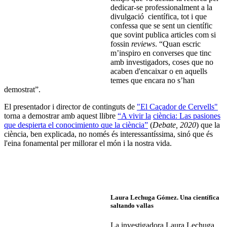
dedicar-se professionalment a la
divulgació científica, tot i que
confessa que se sent un científic
que sovint publica articles com si
fossin
reviews
. “Quan escric
m’inspiro en converses que tinc
amb investigadors, coses que no
acaben d'encaixar o en aquells
temes que encara no s’han
demostrat”.
El presentador i director de continguts de
"El Caçador de Cervells"
torna a demostrar amb aquest llibre
“A vivir la
ciència: Las pasiones
que despierta el conocimiento que la ciència”
(
Debate, 2020
) que la
ciència, ben explicada, no només és interessantíssima, sinó que és
l'eina fonamental per millorar el món i la nostra vida.
Laura Lechuga Gómez.
Una científica
saltando vallas
La investigadora Laura Lechuga