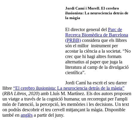
Jordi Camí i Morell.
El cerebro
ilusionista: La neurociencia detrás de
la màgia
El director general del
Parc de
Recerca Biomèdica de Barcelona
(PRBB)
considera que els llibres
són el millor instrument per
acostar la ciència a la societat. “No
crec que hi hagi altres formats
alternatius al paper que juga la
literatura al camp de la divulgació
científica”.
Jordi Camí ha escrit el seu darrer
llibre
“El cerebro ilusionista: La neurociencia detrás de la màgia”
(
RBA Libros, 2020
) amb Lluís M. Martínez. Els dos autors proposen
un viatge a través de la cognició humana; un recorregut per l'ampli
món de l'atenció, la percepció, les memòries i les decisions. Un text
on podràs descobrir el teu cervell mitjançant la màgia. Disponible
també en
anglès
a partir del juny.