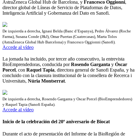
AstraZeneca Global Hub de Barcelona, y
Francesco Oggionni
,
director global de Líneas de Servicio de Plataformas de Datos,
Inteligencia Artificial y Gobernanza del Dato en Sanofi.
De izquierda a derecha, Ignasi Belda (Banc d’Espanya), Pedro Álvarez (Roche
Farma), Susana Conde (J&J), Omar Puertas (Cuatrecasas), Marta Tolos
(AstraZeneca Global Hub Barcelona) y Francesco Oggionni (Sanofi).
Accede al vídeo
La jornada ha incluido, por tercer año consecutivo, la entrevista
BioEmprendedoras, conducida por
Rosendo Garganta
y
Óscar
Porcel
, con
Raquel Tapia
, directora general de Sanofi España, y ha
concluido con la clausura institucional de la consellera de Recerca i
Universitats,
Núria Montserrat
.
De izquierda a derecha, Rosendo Garganta y Oscar Porcel (BioEmprendedores)
y Raquel Tapia (Sanofi España).
Accede al vídeo
Inicio de la celebración del 20º aniversario de Biocat
Durante el acto de presentación del Informe de la BioRegión de