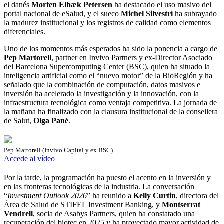
el danés
Morten Elbæk Petersen
ha destacado el uso masivo del
portal nacional de eSalud, y el sueco
Michel Silvestri
ha subrayado
la madurez institucional y los registros de calidad como elementos
diferenciales.
Uno de los momentos más esperados ha sido la ponencia a cargo de
Pep Martorell
, partner en Invivo Partners y ex-Director Asociado
del Barcelona Supercomputing Center (BSC), quien ha situado la
inteligencia artificial como el “nuevo motor” de la BioRegión y ha
señalado que la combinación de computación, datos masivos e
inversión ha acelerado la investigación y la innovación, con la
infraestructura tecnológica como ventaja competitiva. La jornada de
la mañana ha finalizado con la clausura institucional de la consellera
de Salut,
Olga Pané
.
Pep Martorell (Invivo Capital y ex BSC)
Accede al vídeo
Por la tarde, la programación ha puesto el acento en la inversión y
en las fronteras tecnológicas de la industria. La conversación
“
Investment Outlook 2026
” ha reunido a
Kelly Curtin
, directora del
Área de Salud de STIFEL Investment Banking, y
Montserrat
Vendrell
, socia de Asabys Partners, quien ha constatado una
recuperación del biotec en 2025 y ha proyectado mayor actividad de