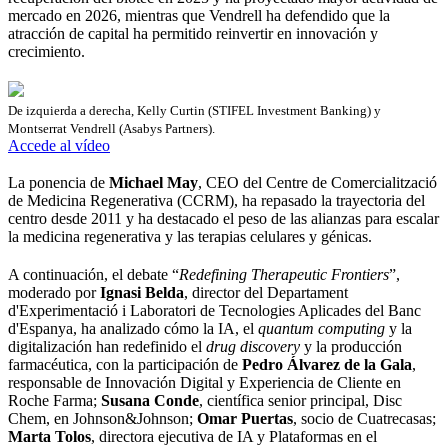
mercado en 2026, mientras que Vendrell ha defendido que la
atracción de capital ha permitido reinvertir en innovación y
crecimiento.
De izquierda a derecha, Kelly Curtin (STIFEL Investment Banking) y
Montserrat Vendrell (Asabys Partners).
Accede al vídeo
La ponencia de
Michael May
, CEO del Centre de Comercialització
de Medicina Regenerativa (CCRM), ha repasado la trayectoria del
centro desde 2011 y ha destacado el peso de las alianzas para escalar
la medicina regenerativa y las terapias celulares y génicas.
A continuación, el debate “
Redefining Therapeutic Frontiers
”,
moderado por
Ignasi Belda
, director del Departament
d'Experimentació i Laboratori de Tecnologies Aplicades del Banc
d'Espanya, ha analizado cómo la IA, el
quantum computing
y la
digitalización han redefinido el
drug discovery
y la producción
farmacéutica, con la participación de
Pedro Álvarez de la Gala
,
responsable de Innovación Digital y Experiencia de Cliente en
Roche Farma;
Susana Conde
, científica senior principal, Disc
Chem, en Johnson&Johnson;
Omar Puertas
, socio de Cuatrecasas;
Marta Tolos
, directora ejecutiva de IA y Plataformas en el