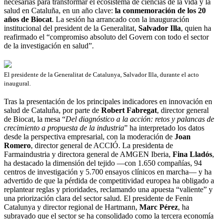
necesarias para transformar el ecosistema de ciencias de la vida y la
salud en Cataluña, en un año clave:
la conmemoración de los 20
años de Biocat
. La sesión ha arrancado con la inauguración
institucional del president de la Generalitat,
Salvador Illa
, quien ha
reafirmado el “compromiso absoluto del Govern con todo el sector
de la investigación en salud”.
El presidente de la Generalitat de Catalunya, Salvador Illa, durante el acto
inaugural.
Tras la presentación de los principales indicadores en innovación en
salud de Cataluña, por parte de
Robert Fabregat
, director general
de Biocat, la mesa “
Del diagnóstico a la acción: retos y palancas de
crecimiento a propuesta de la industria
” ha interpretado los datos
desde la perspectiva empresarial, con la moderación de
Joan
Romero
, director general de ACCIÓ. La presidenta de
Farmaindustria y directora general de AMGEN Iberia,
Fina Lladós
,
ha destacado la dimensión del tejido —con 1.650 compañías, 94
centros de investigación y 5.700 ensayos clínicos en marcha— y ha
advertido de que la pérdida de competitividad europea ha obligado a
replantear reglas y prioridades, reclamando una apuesta “valiente” y
una priorización clara del sector salud. El presidente de Fenin
Catalunya y director regional de Hartmann,
Marc Pérez
, ha
subrayado que el sector se ha consolidado como la tercera economía