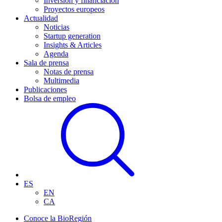
Inversión y financiación
Proyectos europeos
Actualidad
Noticias
Startup generation
Insights & Articles
Agenda
Sala de prensa
Notas de prensa
Multimedia
Publicaciones
Bolsa de empleo
ES
EN
CA
Conoce la BioRegión