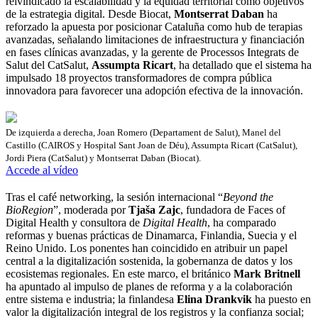
reivindicado la escalabilidad y la equidad territorial como objetivos
de la estrategia digital. Desde Biocat,
Montserrat Daban
ha
reforzado la apuesta por posicionar Cataluña como hub de terapias
avanzadas, señalando limitaciones de infraestructura y financiación
en fases clínicas avanzadas, y la gerente de Processos Integrats de
Salut del CatSalut,
Assumpta Ricart
, ha detallado que el sistema ha
impulsado 18 proyectos transformadores de compra pública
innovadora para favorecer una adopción efectiva de la innovación.
De izquierda a derecha, Joan Romero (Departament de Salut), Manel del
Castillo (CAIROS y Hospital Sant Joan de Déu), Assumpta Ricart (CatSalut),
Jordi Piera (CatSalut) y Montserrat Daban (Biocat).
Accede al vídeo
Tras el café networking, la sesión internacional “
Beyond the
BioRegion
”, moderada por
Tjaša Zajc
, fundadora de Faces of
Digital Health y consultora de
Digital Health
, ha comparado
reformas y buenas prácticas de Dinamarca, Finlandia, Suecia y el
Reino Unido. Los ponentes han coincidido en atribuir un papel
central a la digitalización sostenida, la gobernanza de datos y los
ecosistemas regionales. En este marco, el británico
Mark Britnell
ha apuntado al impulso de planes de reforma y a la colaboración
entre sistema e industria; la finlandesa
Elina Drankvik
ha puesto en
valor la digitalización integral de los registros y la confianza social;