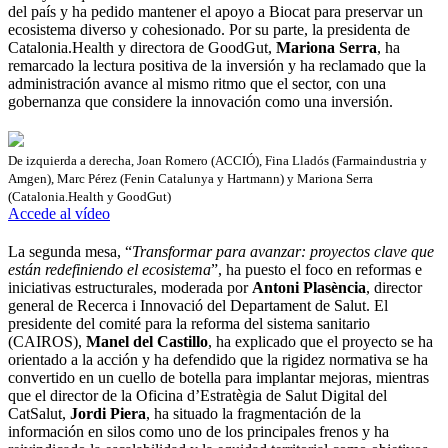
del país y ha pedido mantener el apoyo a Biocat para preservar un
ecosistema diverso y cohesionado. Por su parte, la presidenta de
Catalonia.Health y directora de GoodGut,
Mariona Serra
, ha
remarcado la lectura positiva de la inversión y ha reclamado que la
administración avance al mismo ritmo que el sector, con una
gobernanza que considere la innovación como una inversión.
De izquierda a derecha, Joan Romero (ACCIÓ), Fina Lladós (Farmaindustria y
Amgen), Marc Pérez (Fenin Catalunya y Hartmann) y Mariona Serra
(Catalonia.Health y GoodGut)
Accede al vídeo
La segunda mesa, “
Transformar para avanzar: proyectos clave que
están redefiniendo el ecosistema
”, ha puesto el foco en reformas e
iniciativas estructurales, moderada por
Antoni Plasència
, director
general de Recerca i Innovació del Departament de Salut. El
presidente del comité para la reforma del sistema sanitario
(CAIROS),
Manel del Castillo
, ha explicado que el proyecto se ha
orientado a la acción y ha defendido que la rigidez normativa se ha
convertido en un cuello de botella para implantar mejoras, mientras
que el director de la Oficina d’Estratègia de Salut Digital del
CatSalut,
Jordi Piera
, ha situado la fragmentación de la
información en silos como uno de los principales frenos y ha