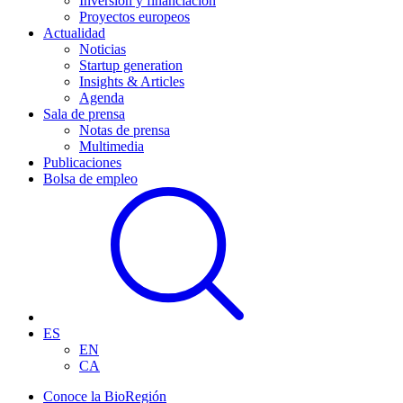
Inversión y financiación
Proyectos europeos
Actualidad
Noticias
Startup generation
Insights & Articles
Agenda
Sala de prensa
Notas de prensa
Multimedia
Publicaciones
Bolsa de empleo
ES
EN
CA
Conoce la BioRegión