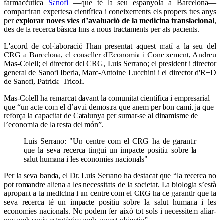
farmacèutica
Sanofi
—que té la seu espanyola a Barcelona—
compartiran expertesa científica i coneixements els propers tres anys
per
explorar noves vies d’avaluació de la medicina translacional
,
des de la recerca bàsica fins a nous tractaments per als pacients.
L'acord de col·laboració l'han presentat aquest matí a la seu del
CRG a Barcelona, el conseller d'Economia i Coneixement, Andreu
Mas-Colell; el director del CRG, Luis Serrano; el president i director
general de Sanofi Iberia, Marc-Antoine Lucchini i el director d'R+D
de Sanofi, Patrick Tricoli.
Mas-Colell ha remarcat davant la comunitat científica i empresarial
que “un acte com el d’avui demostra que anem per bon camí, ja que
reforça la capacitat de Catalunya per sumar-se al dinamisme de
l’economia de la resta del món”.
Luis Serrano: "Un centre com el CRG ha de garantir
que la seva recerca tingui un impacte positiu sobre la
salut humana i les economies nacionals"
Per la seva banda, el Dr. Luis Serrano ha destacat que “la recerca no
pot romandre aliena a les necessitats de la societat. La biologia s’està
apropant a la medicina i un centre com el CRG ha de garantir que la
seva recerca té un impacte positiu sobre la salut humana i les
economies nacionals. No podem fer això tot sols i necessitem aliar-
nos amb socis estratègics amb aquest objectiu”.