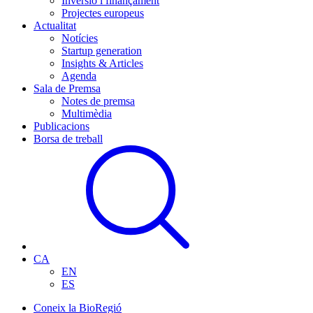
Inversió i finançament
Projectes europeus
Actualitat
Notícies
Startup generation
Insights & Articles
Agenda
Sala de Premsa
Notes de premsa
Multimèdia
Publicacions
Borsa de treball
CA
EN
ES
Coneix la BioRegió