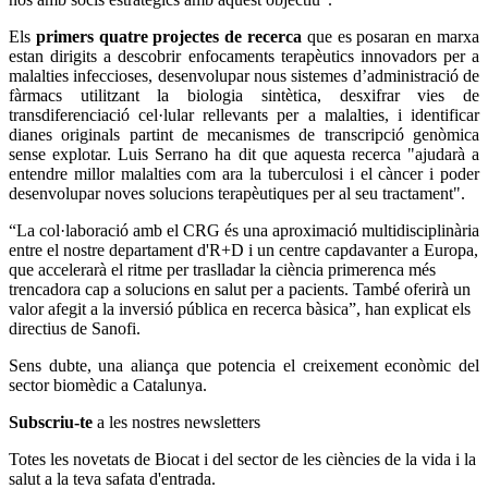
Els
primers quatre projectes de recerca
que es posaran en marxa
estan dirigits a descobrir enfocaments terapèutics innovadors per a
malalties infeccioses, desenvolupar nous sistemes d’administració de
fàrmacs utilitzant la biologia sintètica, desxifrar vies de
transdiferenciació cel·lular rellevants per a malalties, i identificar
dianes originals partint de mecanismes de transcripció genòmica
sense explotar. Luis Serrano ha dit que aquesta recerca "ajudarà a
entendre millor malalties com ara la tuberculosi i el càncer i poder
desenvolupar noves solucions terapèutiques per al seu tractament".
“La col·laboració amb el CRG és una aproximació multidisciplinària
entre el nostre departament d'R+D i un centre capdavanter a Europa,
que accelerarà el ritme per traslladar la ciència primerenca més
trencadora cap a solucions en salut per a pacients. També oferirà un
valor afegit a la inversió pública en recerca bàsica”, han explicat els
directius de Sanofi.
Sens dubte, una aliança que potencia el creixement econòmic del
sector biomèdic a Catalunya.
Subscriu-te
a les nostres newsletters
Totes les novetats de Biocat i del sector de les ciències de la vida i la
salut a la teva safata d'entrada.