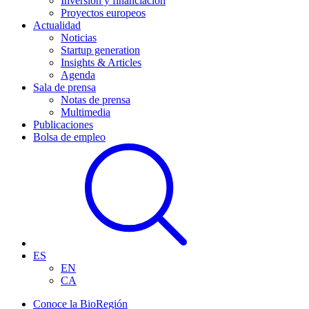
Inversión y financiación
Proyectos europeos
Actualidad
Noticias
Startup generation
Insights & Articles
Agenda
Sala de prensa
Notas de prensa
Multimedia
Publicaciones
Bolsa de empleo
ES
EN
CA
Conoce la BioRegión