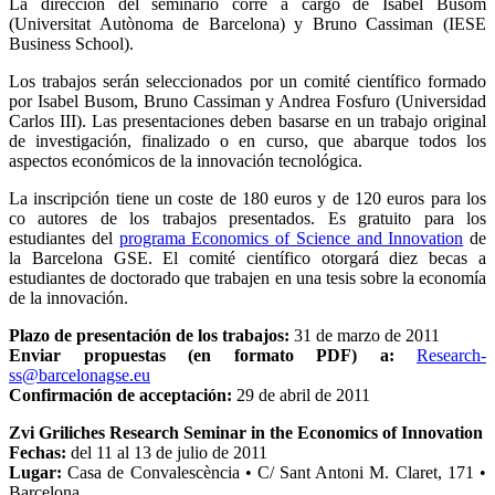
La dirección del seminario corre a cargo de Isabel Busom
(Universitat Autònoma de Barcelona) y Bruno Cassiman (IESE
Business School).
Los trabajos serán seleccionados por un comité científico formado
por Isabel Busom, Bruno Cassiman y Andrea Fosfuro (Universidad
Carlos III). Las presentaciones deben basarse en un trabajo original
de investigación, finalizado o en curso, que abarque todos los
aspectos económicos de la innovación tecnológica.
La inscripción tiene un coste de 180 euros y de 120 euros para los
co autores de los trabajos presentados. Es gratuito para los
estudiantes del
programa Economics of Science and Innovation
de
la Barcelona GSE. El comité científico otorgará diez becas a
estudiantes de doctorado que trabajen en una tesis sobre la economía
de la innovación.
Plazo de presentación de los trabajos:
31 de marzo de 2011
Enviar propuestas (en formato PDF) a:
Research-
ss@barcelonagse.eu
Confirmación de acceptación:
29 de abril de 2011
Zvi Griliches Research Seminar in the Economics of Innovation
Fechas:
del 11 al 13 de julio de 2011
Lugar:
Casa de Convalescència • C/ Sant Antoni M. Claret, 171 •
Barcelona