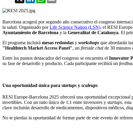
Barcelona acogerá por segundo año consecutivo el congreso internac
la salud. Organizado por
Life Science Nation (LSN)
, el RESI Europe-
Ayuntamiento de Barcelona
y la
Generalitat de Catalunya
. El pri
El programa incluirá
mesas redondas
y
workshops
que abordarán las 
"Healthtech Market Access Panel"
, un
fireside chat
de 30 minutos q
Entre los puntos destacados del congreso se encuentra el
Innovator P
su fase de desarrollo y producto. Cada participante recibirá un
feedba
Una oportunidad única para
startups
y
scaleups
RESI Europe-Barcelona 2025 ofrecerá una oportunidad excepcional 
invertibles. Con un ratio único de 1:1 entre inversores y
startups
, est
clave incluirán desarrollo de medicamentos, dispositivos médicos, diag
No te pierdas la oportunidad de formar parte de este evento de referenc