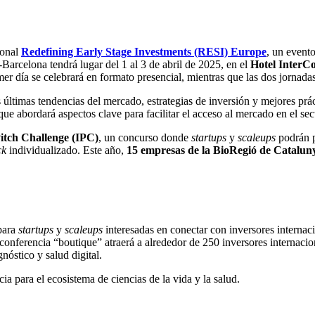
ional
Redefining Early Stage Investments (RESI) Europe
, un event
Barcelona tendrá lugar del 1 al 3 de abril de 2025, en el
Hotel InterC
mer día se celebrará en formato presencial, mientras que las dos jornadas
últimas tendencias del mercado, estrategias de inversión y mejores prác
ue abordará aspectos clave para facilitar el acceso al mercado en el se
itch Challenge (IPC)
, un concurso donde
startups
y
scaleups
podrán p
ck
individualizado. Este año,
15 empresas de la BioRegió de Cataluny
para
startups
y
scaleups
interesadas en conectar con inversores internac
a conferencia “boutique” atraerá a alrededor de 250 inversores internaci
nóstico y salud digital.
ia para el ecosistema de ciencias de la vida y la salud.