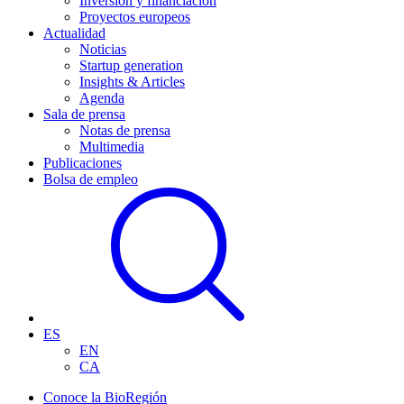
Inversión y financiación
Proyectos europeos
Actualidad
Noticias
Startup generation
Insights & Articles
Agenda
Sala de prensa
Notas de prensa
Multimedia
Publicaciones
Bolsa de empleo
ES
EN
CA
Conoce la BioRegión