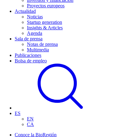
Inversión y financiación
Proyectos europeos
Actualidad
Noticias
Startup generation
Insights & Articles
Agenda
Sala de prensa
Notas de prensa
Multimedia
Publicaciones
Bolsa de empleo
ES
EN
CA
Conoce la BioRegión