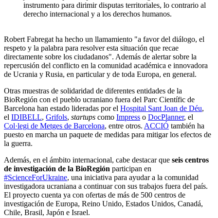
instrumento para dirimir disputas territoriales, lo contrario al
derecho internacional y a los derechos humanos.
Robert Fabregat ha hecho un llamamiento "a favor del diálogo, el
respeto y la palabra para resolver esta situación que recae
directamente sobre los ciudadanos". Además de alertar sobre la
repercusión del conflicto en la comunidad académica e innovadora
de Ucrania y Rusia, en particular y de toda Europa, en general.
Otras muestras de solidaridad de diferentes entidades de la
BioRegión con el pueblo ucraniano fuera del Parc Científic de
Barcelona han estado lideradas por el
Hospital Sant Joan de Déu
,
el
IDIBELL
,
Grifols
,
startups
como
Impress
o
DocPlanner
, el
Col·legi de Metges de Barcelona
, entre otros.
ACCIÓ
también ha
puesto en marcha un paquete de medidas para mitigar los efectos de
la guerra.
Además, en el ámbito internacional, cabe destacar que
seis centros
de investigación de la BioRegión
participan en
#ScienceForUkraine
, una iniciativa para ayudar a la comunidad
investigadora ucraniana a continuar con sus trabajos fuera del país.
El proyecto cuenta ya con ofertas de más de 500 centros de
investigación de Europa, Reino Unido, Estados Unidos, Canadá,
Chile, Brasil, Japón e Israel.