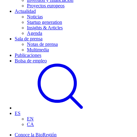
Inversión y financiación
Proyectos europeos
Actualidad
Noticias
Startup generation
Insights & Articles
Agenda
Sala de prensa
Notas de prensa
Multimedia
Publicaciones
Bolsa de empleo
ES
EN
CA
Conoce la BioRegión