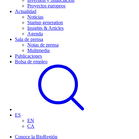
Inversión y financiación
Proyectos europeos
Actualidad
Noticias
Startup generation
Insights & Articles
Agenda
Sala de prensa
Notas de prensa
Multimedia
Publicaciones
Bolsa de empleo
ES
EN
CA
Conoce la BioRegión