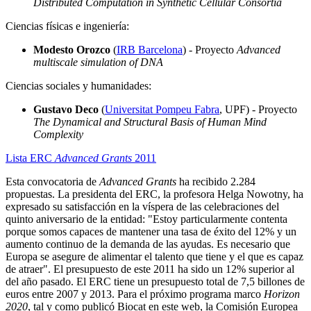
Distributed Computation in Synthetic Cellular Consortia
Ciencias físicas e ingeniería:
Modesto Orozco
(
IRB Barcelona
) - Proyecto
Advanced
multiscale simulation of DNA
Ciencias sociales y humanidades:
Gustavo Deco
(
Universitat Pompeu Fabra
, UPF) - Proyecto
The Dynamical and Structural Basis of Human Mind
Complexity
Lista ERC
Advanced Grants
2011
Esta convocatoria de
Advanced Grants
ha recibido 2.284
propuestas. La presidenta del ERC, la profesora Helga Nowotny, ha
expresado su satisfacción en la víspera de las celebraciones del
quinto aniversario de la entidad: "Estoy particularmente contenta
porque somos capaces de mantener una tasa de éxito del 12% y un
aumento continuo de la demanda de las ayudas. Es necesario que
Europa se asegure de alimentar el talento que tiene y el que es capaz
de atraer". El presupuesto de este 2011 ha sido un 12% superior al
del año pasado. El ERC tiene un presupuesto total de 7,5 billones de
euros entre 2007 y 2013. Para el próximo programa marco
Horizon
2020
, tal y como publicó Biocat en este web, la Comisión Europea