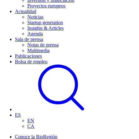
Inversión y financiación
Proyectos europeos
Actualidad
Noticias
Startup generation
Insights & Articles
Agenda
Sala de prensa
Notas de prensa
Multimedia
Publicaciones
Bolsa de empleo
ES
EN
CA
Conoce la BioRegión