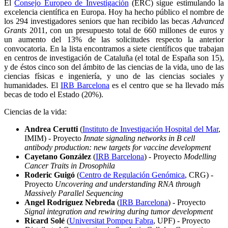
El
Consejo Europeo de Investigación
(ERC) sigue estimulando la
excelencia científica en Europa. Hoy ha hecho público el nombre de
los 294 investigadores seniors que han recibido las becas
Advanced
Grants
2011, con un presupuesto total de 660 millones de euros y
un aumento del 13% de las solicitudes respecto la anterior
convocatoria. En la lista encontramos a siete científicos que trabajan
en centros de investigación de Cataluña (el total de España son 15),
y de éstos cinco son del ámbito de las ciencias de la vida, uno de las
ciencias físicas e ingeniería, y uno de las ciencias sociales y
humanidades. El
IRB Barcelona
es el centro que se ha llevado más
becas de todo el Estado (20%).
Ciencias de la vida:
Andrea Cerutti
(
Instituto de Investigación Hospital del Mar
,
IMIM) - Proyecto
Innate signaling networks in B cell
antibody production: new targets for vaccine development
Cayetano González
(
IRB Barcelona
) - Proyecto
Modelling
Cancer Traits in Drosophila
Roderic Guigó
(
Centro de Regulación Genómica
, CRG) -
Proyecto
Uncovering and understanding RNA through
Massively Parallel Sequencing
Angel Rodríguez Nebreda
(
IRB Barcelona
) - Proyecto
Signal integration and rewiring during tumor development
Ricard Solé
(
Universitat Pompeu Fabra
, UPF) - Proyecto