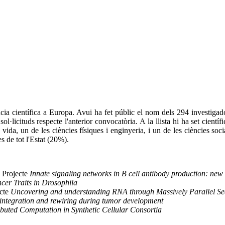
cia científica a Europa. Avui ha fet públic el nom dels 294 investiga
·licituds respecte l'anterior convocatòria. A la llista hi ha set científi
 vida, un de les ciències físiques i enginyeria, i un de les ciències so
 de tot l'Estat (20%).
 Projecte
Innate signaling networks in B cell antibody production: new
cer Traits in Drosophila
ecte
Uncovering and understanding RNA through Massively Parallel S
 integration and rewiring during tumor development
ibuted Computation in Synthetic Cellular Consortia