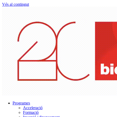
Vés al contingut
Programes
Acceleració
Formació