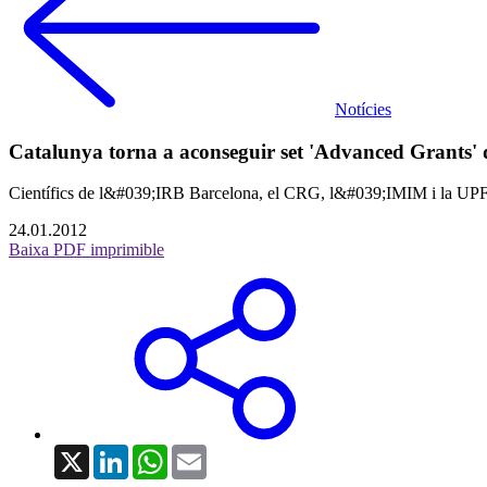
Notícies
Catalunya torna a aconseguir set 'Advanced Grants'
Científics de l&#039;IRB Barcelona, el CRG, l&#039;IMIM i la UPF re
24.01.2012
Baixa PDF imprimible
X
LinkedIn
WhatsApp
Email