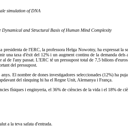
ale simulation of DNA
 Dynamical and Structural Basis of Human Mind Complexity
 presidenta de l'ERC, la professora Helga Nowotny, ha expressat la seva
nir una taxa d'èxit del 12% i un augment continu de la demanda dels aju
or al de l'any passat. L'ERC té un pressupost total de 7,5 bilions d'eu
rtant del pressupost.
s 53 anys. El nombre de dones investigadores seleccionades (12%) ha puj
 capdavant del rànquing hi ha el Regne Unit, Alemanya i França.
cies físiques i enginyeria, el 36% de ciències de la vida i el 18% de ciè
alut a la teva safata d'entrada.