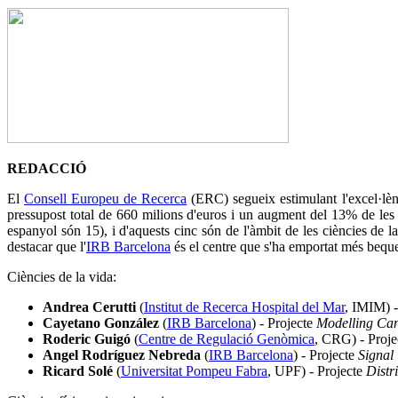
REDACCIÓ
El
Consell Europeu de Recerca
(ERC) segueix estimulant l'excel·lèn
pressupost total de 660 milions d'euros i un augment del 13% de les sol
espanyol són 15), i d'aquests cinc són de l'àmbit de les ciències de la
destacar que l'
IRB Barcelona
és el centre que s'ha emportat més beques
Ciències de la vida:
Andrea Cerutti
(
Institut de Recerca Hospital del Mar
, IMIM) -
Cayetano González
(
IRB Barcelona
) - Projecte
Modelling Can
Roderic Guigó
(
Centre de Regulació Genòmica
, CRG) - Proj
Angel Rodríguez Nebreda
(
IRB Barcelona
) - Projecte
Signal
Ricard Solé
(
Universitat Pompeu Fabra
, UPF) - Projecte
Distr