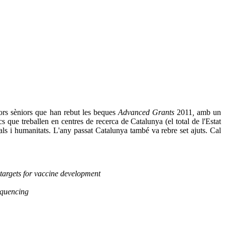
dors sèniors que han rebut les beques
Advanced Grants
2011
,
amb un
cs que treballen en centres de recerca de Catalunya (el total de l'Estat
cials i humanitats. L'any passat Catalunya també va rebre set ajuts. Cal
 targets for vaccine development
equencing