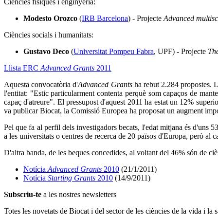
Ciències físiques i enginyeria:
Modesto Orozco
(
IRB Barcelona
) - Projecte
Advanced multisc
Ciències socials i humanitats:
Gustavo Deco
(
Universitat Pompeu Fabra
, UPF) - Projecte
The
Llista ERC
Advanced Grants
2011
Aquesta convocatòria d'
Advanced Grants
ha rebut 2.284 propostes. La
l'entitat: "Estic particularment contenta perquè som capaços de mante
capaç d'atreure". El pressupost d'aquest 2011 ha estat un 12% superi
va publicar Biocat, la Comissió Europea ha proposat un augment impo
Pel que fa al perfil dels investigadors becats, l'edat mitjana és d'un
a les universitats o centres de recerca de 20 països d'Europa, però al
D'altra banda, de les beques concedides, al voltant del 46% són de cièn
Notícia
Advanced Grants
2010
(21/1/2011)
Notícia
Starting Grants
2010
(14/9/2011)
Subscriu-te
a les nostres newsletters
Totes les novetats de Biocat i del sector de les ciències de la vida i la s