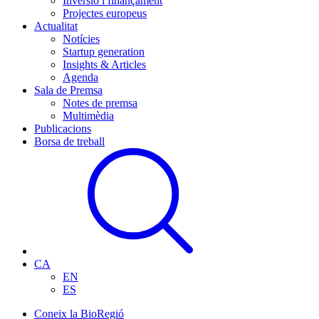
Inversió i finançament
Projectes europeus
Actualitat
Notícies
Startup generation
Insights & Articles
Agenda
Sala de Premsa
Notes de premsa
Multimèdia
Publicacions
Borsa de treball
CA
EN
ES
Coneix la BioRegió