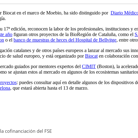
por Biocat en el marco de Moebio, ha sido distinguido por
Diario Médic
gía.
su 17ª edición, reconocen la labor de los profesionales, instituciones y
te año
figuran otros proyectos de la BioRegión de Cataluña, como el
S
ron
o el
banco de muestras de heces del Hospital de Bellvitge
, entre otr
gación catalanes y de otros países europeos a lanzar al mercado sus in
cio de salud europeo, y está organizado por
Biocat
en colaboración co
 mercado guiados por mentores expertos del
CIMIT
(Boston), la acelerad
cómo se ajustan estos al mercado en algunos de los ecosistemas sanitar
royectos
: puedes consultar aquí en detalle algunos de los dispositivo
elona
, que estará abierta hasta el 13 de marzo.
a cofinanciación del FSE