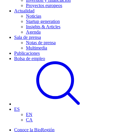
Inversión y financiación
Proyectos europeos
Actualidad
Noticias
Startup generation
Insights & Articles
Agenda
Sala de prensa
Notas de prensa
Multimedia
Publicaciones
Bolsa de empleo
ES
EN
CA
Conoce la BioRegión