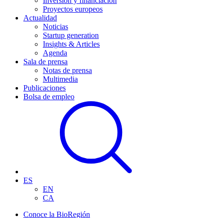
Inversión y financiación
Proyectos europeos
Actualidad
Noticias
Startup generation
Insights & Articles
Agenda
Sala de prensa
Notas de prensa
Multimedia
Publicaciones
Bolsa de empleo
ES
EN
CA
Conoce la BioRegión