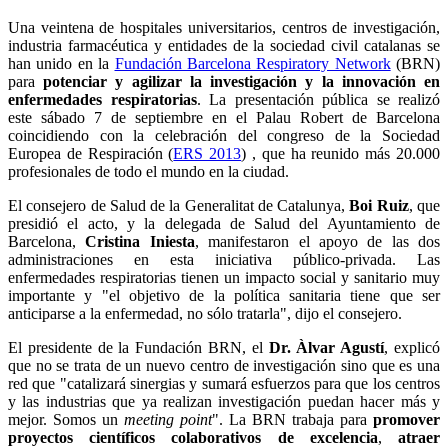
Una veintena de hospitales universitarios, centros de investigación,
industria farmacéutica y entidades de la sociedad civil catalanas se
han unido en la
Fundación Barcelona Respiratory Network
(BRN)
para
potenciar y agilizar la investigación y la innovación en
enfermedades respiratorias
. La presentación pública se realizó
este sábado 7 de septiembre en el Palau Robert de Barcelona
coincidiendo con la celebración del congreso de la Sociedad
Europea de Respiración (
ERS 2013
) , que ha reunido más 20.000
profesionales de todo el mundo en la ciudad.
El consejero de Salud de la Generalitat de Catalunya,
Boi Ruiz
, que
presidió el acto, y la delegada de Salud del Ayuntamiento de
Barcelona,
Cristina Iniesta
, manifestaron el apoyo de las dos
administraciones en esta iniciativa público-privada. Las
enfermedades respiratorias tienen un impacto social y sanitario muy
importante y "el objetivo de la política sanitaria tiene que ser
anticiparse a la enfermedad, no sólo tratarla", dijo el consejero.
El presidente de la Fundación BRN, el
Dr. Àlvar Agustí
, explicó
que no se trata de un nuevo centro de investigación sino que es una
red que "catalizará sinergias y sumará esfuerzos para que los centros
y las industrias que ya realizan investigación puedan hacer más y
mejor. Somos un
meeting point
". La BRN trabaja para
promover
proyectos científicos colaborativos de excelencia
,
atraer