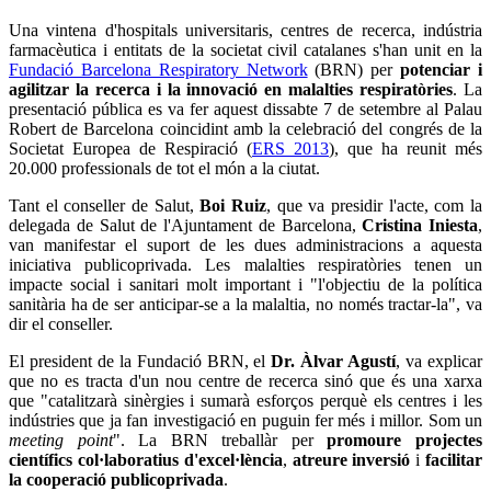
Una vintena d'hospitals universitaris, centres de recerca, indústria
farmacèutica i entitats de la societat civil catalanes s'han unit en la
Fundació Barcelona Respiratory Network
(BRN) per
potenciar i
agilitzar la recerca i la innovació en malalties respiratòries
. La
presentació pública es va fer aquest dissabte 7 de setembre al Palau
Robert de Barcelona coincidint amb la celebració del congrés de la
Societat Europea de Respiració (
ERS 2013
), que ha reunit més
20.000 professionals de tot el món a la ciutat.
Tant el conseller de Salut,
Boi Ruiz
, que va presidir l'acte, com la
delegada de Salut de l'Ajuntament de Barcelona,
Cristina Iniesta
,
van manifestar el suport de les dues administracions a aquesta
iniciativa publicoprivada. Les malalties respiratòries tenen un
impacte social i sanitari molt important i "l'objectiu de la política
sanitària ha de ser anticipar-se a la malaltia, no només tractar-la", va
dir el conseller.
El president de la Fundació BRN, el
Dr. Àlvar Agustí
, va explicar
que no es tracta d'un nou centre de recerca sinó que és una xarxa
que "catalitzarà sinèrgies i sumarà esforços perquè els centres i les
indústries que ja fan investigació en puguin fer més i millor. Som un
meeting point
". La BRN treballàr per
promoure
projectes
científics col·laboratius d'excel·lència
,
atreure inversió
i
facilitar
la cooperació publicoprivada
.