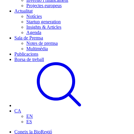
Inversió i finançament
Projectes europeus
Actualitat
Notícies
Startup generation
Insights & Articles
Agenda
Sala de Premsa
Notes de premsa
Multimèdia
Publicacions
Borsa de treball
CA
EN
ES
Coneix la BioRegió