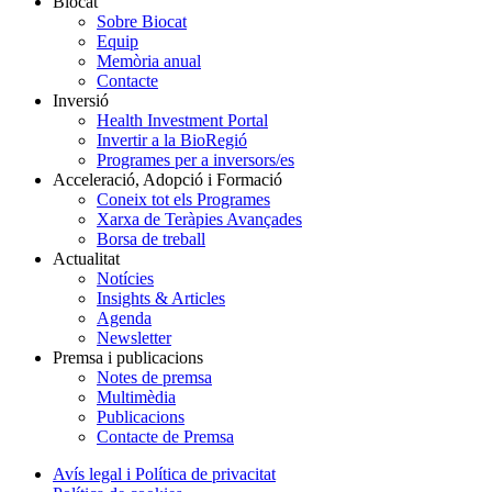
Biocat
Sobre Biocat
Equip
Memòria anual
Contacte
Inversió
Health Investment Portal
Invertir a la BioRegió
Programes per a inversors/es
Acceleració, Adopció i Formació
Coneix tot els Programes
Xarxa de Teràpies Avançades
Borsa de treball
Actualitat
Notícies
Insights & Articles
Agenda
Newsletter
Premsa i publicacions
Notes de premsa
Multimèdia
Publicacions
Contacte de Premsa
Avís legal i Política de privacitat