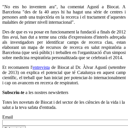
"No ens ho inventem ara", ha comentat Agustí a Biocat. A
Barcelona "des de fa 40 anys hi ha hagut una sèrie de centres i
persones amb una trajectòria en la recerca i el tractament d’aquestes
malalties de primer nivell internacional".
Des de que es va posar en funcionament la fundació a finals de 2012
fins avui, han dut a terme una crida d'expressions d'interès adreçada
als investigadors per identificar camps de recerca clau, estan
elaborant un mapa de recursos de recerca en salut respiratòria a
Barcelona (que serà públic) i treballen en l'organització d'un simposi
sobre medicina respiratòria personalitzada que se celebrarà el 2014.
Et recomanem l'
entrevista
de Biocat al Dr. Àlvar Agustí (setembre
de 2013) on explica el potencial que té Catalunya en aquest camp
científic, el treball que han iniciat per potenciar-lo internacionalment
i cap on avancem en recerca de respiratori.
Subscriu-te
a les nostres newsletters
Totes les novetats de Biocat i del sector de les ciències de la vida i la
salut a la teva safata d'entrada.
Email