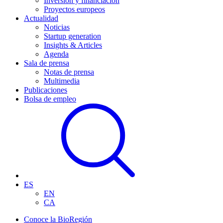
Inversión y financiación
Proyectos europeos
Actualidad
Noticias
Startup generation
Insights & Articles
Agenda
Sala de prensa
Notas de prensa
Multimedia
Publicaciones
Bolsa de empleo
ES
EN
CA
Conoce la BioRegión