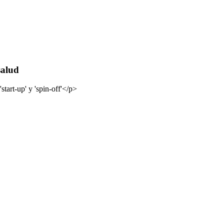
salud
tart-up' y 'spin-off'</p>