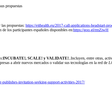
sus propuestas
r las propuestas:
https://eithealth.eu/2017-call-applications-headstart-pr
n de los participantes españoles disponibles en:
https://goo.gl/rmZiwH
s:
INCUBATE!, SCALE! y VALIDATE!
..Incluyen, entre otras, ac
presas a abrir nuevos mercados o validar sus tecnologías en la red de
Li
tor-publishes-invitation-seeking-support-activities-2017/