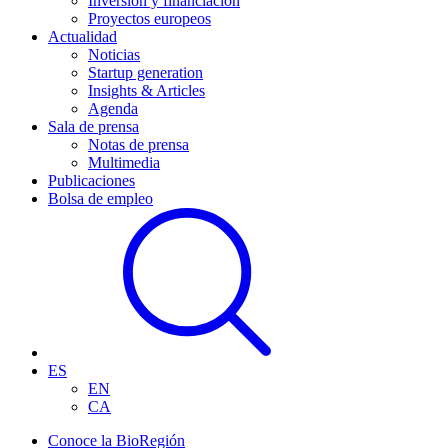
Inversión y financiación
Proyectos europeos
Actualidad
Noticias
Startup generation
Insights & Articles
Agenda
Sala de prensa
Notas de prensa
Multimedia
Publicaciones
Bolsa de empleo
ES
EN
CA
Conoce la BioRegión