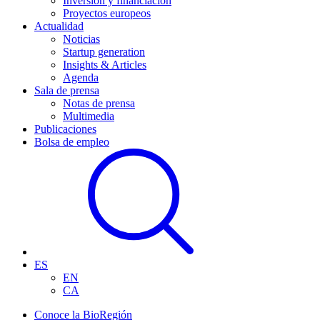
Inversión y financiación
Proyectos europeos
Actualidad
Noticias
Startup generation
Insights & Articles
Agenda
Sala de prensa
Notas de prensa
Multimedia
Publicaciones
Bolsa de empleo
ES
EN
CA
Conoce la BioRegión