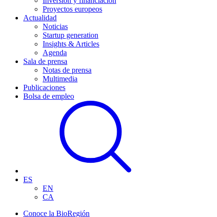
Inversión y financiación
Proyectos europeos
Actualidad
Noticias
Startup generation
Insights & Articles
Agenda
Sala de prensa
Notas de prensa
Multimedia
Publicaciones
Bolsa de empleo
ES
EN
CA
Conoce la BioRegión