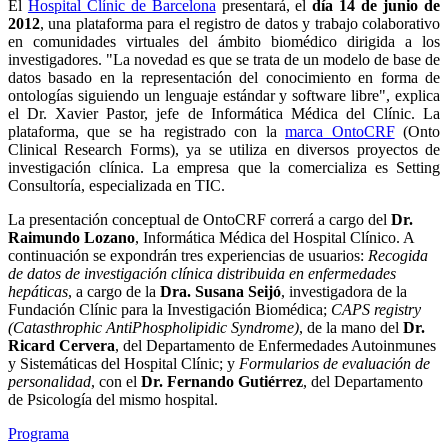
El
Hospital Clínic de Barcelona
presentará, el
día 14 de junio de
2012
, una plataforma para el registro de datos y trabajo colaborativo
en comunidades virtuales del ámbito biomédico dirigida a los
investigadores. "La novedad es que se trata de un modelo de base de
datos basado en la representación del conocimiento en forma de
ontologías siguiendo un lenguaje estándar y software libre", explica
el Dr. Xavier Pastor, jefe de Informática Médica del Clínic. La
plataforma, que se ha registrado con la
marca OntoCRF
(Onto
Clinical Research Forms), ya se utiliza en diversos proyectos de
investigación clínica. La empresa que la comercializa es Setting
Consultoría, especializada en TIC.
La presentación conceptual de OntoCRF correrá a cargo del
Dr.
Raimundo Lozano
, Informática Médica del Hospital Clínico. A
continuación se expondrán tres experiencias de usuarios:
Recogida
de datos de investigación clínica distribuida en enfermedades
hepáticas
, a cargo de la
Dra. Susana Seijó
, investigadora de la
Fundación Clínic para la Investigación Biomédica;
CAPS registry
(Catasthrophic AntiPhospholipidic Syndrome)
, de la mano del
Dr.
Ricard Cervera
, del Departamento de Enfermedades Autoinmunes
y Sistemáticas del Hospital Clínic; y
Formularios de evaluación de
personalidad
, con el
Dr. Fernando Gutiérrez
, del Departamento
de Psicología del mismo hospital.
Programa