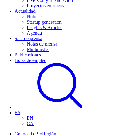
Inversión y financiación
Proyectos europeos
Actualidad
Noticias
Startup generation
Insights & Articles
Agenda
Sala de prensa
Notas de prensa
Multimedia
Publicaciones
Bolsa de empleo
ES
EN
CA
Conoce la BioRegión